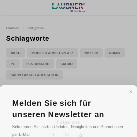
Hoofdmenu
Startseite
Schlagworte
Sprache
Schlagworte
AKKU
MOBILER ARBEITSPLATZ
NB SLIM
NBMID
Deutsch
PC
PCSTANDARD
SALMO
English
SALMO AKKU-LADESTATION
Melden Sie sich für
unseren Newsletter an
Folge uns
Bekommen Sie letzten Updates, Neuigkeiten und Promotionen
per E-Mail