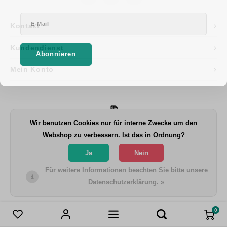
Kontakt
Kundendienst
Abonnieren
Mein Konto
Wir benutzen Cookies nur für interne Zwecke um den
© Copyright 2026 LAUBNER ID Solutions GmbH - Theme by
Shopmonkey
Webshop zu verbessern. Ist das in Ordnung?
Ja
Nein
Für weitere Informationen beachten Sie bitte unsere
Datenschutzerklärung. »
0
Produkte vergleichen
0